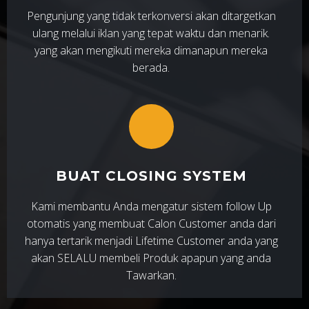
Pengunjung yang tidak terkonversi akan ditargetkan
ulang melalui iklan yang tepat waktu dan menarik.
yang akan mengikuti mereka dimanapun mereka
berada.
BUAT CLOSING SYSTEM
Kami membantu Anda mengatur sistem follow Up
otomatis yang membuat Calon Customer anda dari
hanya tertarik menjadi Lifetime Customer anda yang
akan SELALU membeli Produk apapun yang anda
Tawarkan.