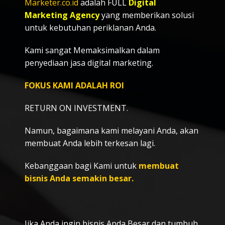
Marketer.co.id
adalah FULL
Digital
Marketing Agency
yang memberikan solusi
untuk kebutuhan periklanan Anda.
Kami sangat Memaksimalkan dalam
penyediaan jasa digital marketing.
FOKUS KAMI ADALAH ROI
RETURN ON INVESTMENT.
Namun, bagaimana kami melayani Anda, akan
membuat Anda lebih terkesan lagi.
Kebanggaan bagi Kami untuk
membuat
bisnis Anda semakin besar.
Jika Anda ingin bisnis Anda Besar dan tumbuh