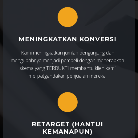
MENINGKATKAN KONVERSI
Kami meningkatkan jumlah pengunjung dan
mengubahnya menjadi pembeli dengan menerapkan
skema yang TERBUKTI membantu klien kami
melipatgandakan penjualan mereka.
RETARGET (HANTUI
KEMANAPUN)