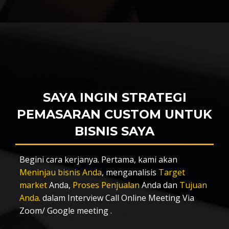
SAYA INGIN STRATEGI
PEMASARAN CUSTOM UNTUK
BISNIS SAYA
Begini cara kerjanya. Pertama, kami akan
Meninjau bisnis Anda
,
menganalisis
Target
market
Anda,
Proses Penjualan
Anda dan
Tujuan
Anda
.
dalam Interview Call Online Meeting Via
Zoom/ Google meeting
.